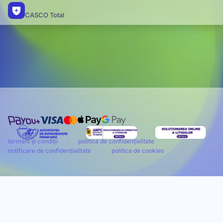
CASCO Total
termeni și condiţii
politica de confidenţialitate
notificare de confidențialitate
politica de cookies